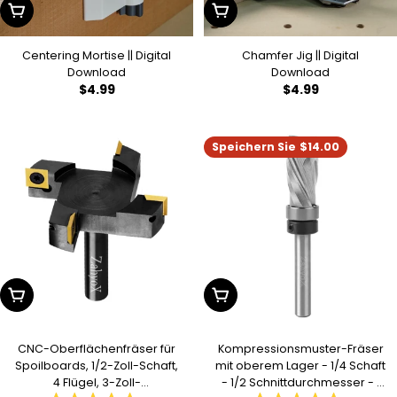
In Den Warenkorb Legen
In Den Warenkorb Legen
Centering Mortise || Digital
Chamfer Jig || Digital
Download
Download
Regulärer
$4.99
Regulärer
$4.99
Preis
Preis
Speichern Sie
$14.00
In Den Warenkorb Legen
In Den Warenkorb Legen
CNC-Oberflächenfräser für
Kompressionsmuster-Fräser
Spoilboards, 1/2-Zoll-Schaft,
mit oberem Lager - 1/4 Schaft
4 Flügel, 3-Zoll-
- 1/2 Schnittdurchmesser - 1