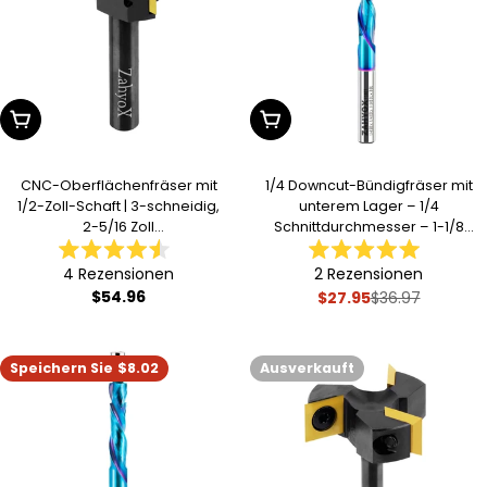
In Den Warenkorb Legen
In Den Warenkorb Legen
CNC-Oberflächenfräser mit
1/4 Downcut-Bündigfräser mit
1/2-Zoll-Schaft | 3-schneidig,
unterem Lager – 1/4
2-5/16 Zoll
Schnittdurchmesser – 1-1/8
Schnittdurchmesser |
Schnittlänge – 3
Mit
Mit
Hartmetall-Plattenfräser mit
Gesamtlänge – F1407
4
Rezensionen
2
Rezensionen
4.5
5.0
TiN-beschichtetem Einsatz -
Regulärer
$54.96
$27.95
von
von
$36.97
Verkaufsprei
Regulärer
C1201T
5
5
Preis
Preis
Sternen
Sternen
bewertet
bewertet
Speichern Sie
$8.02
Ausverkauft