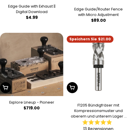
Edge Guide with Exhaust ||
Edge Guide/Router Fence
Digital Download
with Micro Adjustment
Regulärer
$4.99
Regulärer
$89.00
Preis
Preis
Speichern Sie
$21.00
In Den Warenkorb Legen
In Den Warenkorb Legen
Explore Lineup - Pioneer
F1205 Bündigfräser mit
Regulärer
$719.00
Kompressionsmuster und
Preis
oberem und unterem Lager -
1/2 SD - 7/8 CD - 1-3/16 CL - 3-
Mit
11/16 OL
13
Rezensionen