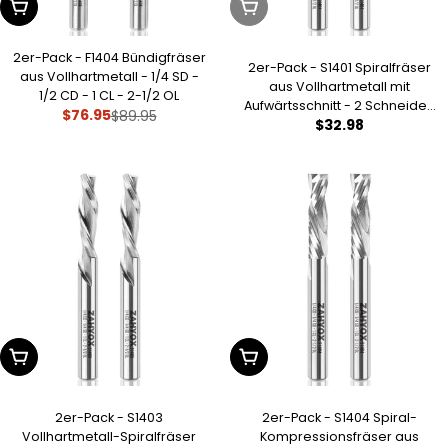
In Den Warenkorb Legen
Ausverkauft
2er-Pack - F1404 Bündigfräser
2er-Pack - S1401 Spiralfräser
aus Vollhartmetall - 1/4 SD -
aus Vollhartmetall mit
1/2 CD - 1 CL - 2-1/2 OL
Aufwärtsschnitt - 2 Schneiden
$76.95
$89.95
Verkaufspreis
Regulärer
Regulärer
$32.98
- 1/4 SD - 1/4 CD - 1 CL - 2-1/2
Preis
OL
Preis
In Den Warenkorb Legen
In Den Warenkorb Legen
2er-Pack - S1403
2er-Pack - S1404 Spiral-
Vollhartmetall-Spiralfräser
Kompressionsfräser aus