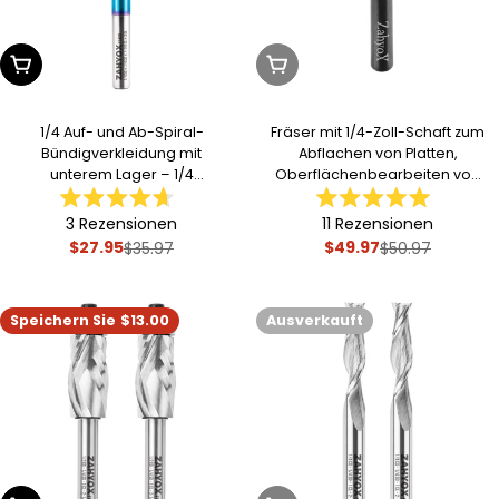
In Den Warenkorb Legen
Ausverkauft
1/4 Auf- und Ab-Spiral-
Fräser mit 1/4-Zoll-Schaft zum
Bündigverkleidung mit
Abflachen von Platten,
unterem Lager – 1/4
Oberflächenbearbeiten von
Schnittdurchmesser – 1-1/8
Spoilboards und Hobeln | 3-
Mit
Mit
Schnittlänge – 3
schneidig, 1-1/2-Zoll-
3
Rezensionen
11
Rezensionen
4.7
5.0
Gesamtlänge – F1408
Durchmesser | mit TiN-
$27.95
$49.97
von
von
$35.97
$50.97
Verkaufspreis
Regulärer
Verkaufsprei
Regulärer
beschichtetem
5
5
Preis
Preis
Sternen
Sternen
Hartmetalleinsatz – C1401T
bewertet
bewertet
Speichern Sie
$13.00
Ausverkauft