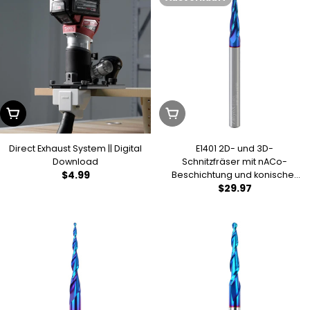
In Den Warenkorb Legen
Ausverkauft
Direct Exhaust System || Digital
E1401 2D- und 3D-
Download
Schnitzfräser mit nACo-
Regulärer
$4.99
Beschichtung und konischer
Regulärer
$29.97
Kugelkopffräse mit
Preis
Aufwärtsschnitt - 2 Schneiden
Preis
- 5,4° - 1/32 Radius - 1/16 CD -
1/4 SD - 1 CL - 3 OL