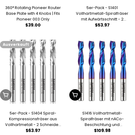
360° Rotating Pioneer Router
5er-Pack - S1401
Base Plate with 4 Knobs | Fits
Vollhartmetall-Spiralfräser
Pioneer 003 Only
mit Aufwärtsschnitt - 2
Regulärer
$39.00
Regulärer
$53.97
Schneiden - 1/4 SD - 1/4 CD - 1
CL - 2-1/2 OL
Preis
Preis
Ausverkauft
Ausverkauft
In Den Warenkorb Legen
5er-Pack - S1404 Spiral-
S1416 Vollhartmetall-
Kompressionsfräser aus
Spiralfräser mit nACo-
Vollhartmetall - 2 Schneiden
Beschichtung und
Regulärer
$63.97
Regulärer
$109.98
- 1/4 SD - 1/4 CD - 1 CL - 2-1/2
Gegenschnitt - 2 Schneiden -