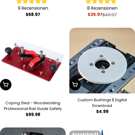
Schnittdurchmesser, TiN-
Schnittlänge - 2-5/8
Mit
Mit
beschichteter Einsatz,
Gesamtlänge - F1403
9
Rezensionen
8
Rezensionen
4.9
4.9
Hartmetall-Plattenfräser zum
Regulärer
$58.97
$35.97
von
von
$49.97
Verkaufsprei
Regulärer
Abflachen – C1202T
5
5
Preis
Preis
Sternen
Sternen
bewertet
bewertet
In Den Warenkorb Legen
In Den Warenkorb Legen
Custom Bushings || Digital
Coping Sled - Woodworking
Download
Professional Rail Guide Safety
Regulärer
$4.99
Regulärer
$99.98
Preis
Preis
Ausverkauft