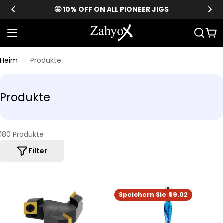
Zum
🤩 10% OFF ON ALL PIONEER JIGS
Inhalt
springen
War
Heim
Produkte
S
Produkte
a
m
m
180 Produkte
l
Filter
u
n
g
Speichern Sie
$9.02
: