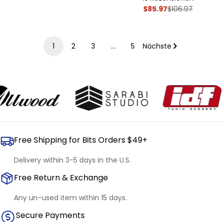
4.9
$85.97
von
$106.97
Verkaufsprei
Regulärer
5
Preis
Sternen
bewertet
1
2
3
…
5
Nächste
Free Shipping for Bits Orders $49+
Delivery within 3-5 days in the U.S.
Free Return & Exchange
Any un-used item within 15 days.
Secure Payments